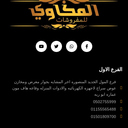
Y
T
W
F
o
w
h
a
u
i
a
c
t
t
t
e
u
t
s
b
b
e
a
o
e
r
p
o
الفرع الاول
p
k
-
f
فرع المول الجديد المنصوره اخر المشايه بجوار معرض ومخازن
عوض سراج لاجهزه الكهربائيه والادوات المنزله وقاعه هاف مون
عماره ابو ريه
0502755999
01155565488
01501809700