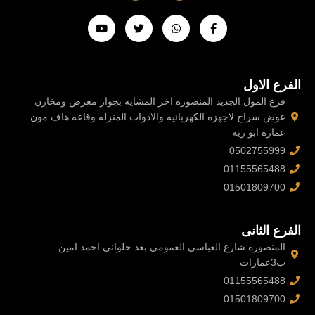
Y
T
W
F
o
w
h
a
u
i
a
c
t
t
t
e
u
t
s
b
b
e
a
o
e
r
p
o
الفرع الاول
p
k
-
فرع المول الجديد المنصوره اخر المشايه بجوار معرض ومخازن
f
عوض سراج لاجهزه الكهربائيه والادوات المنزله وقاعه هاف مون
عماره ابو ريه
0502755999
01155565488
01501809700
الفرع الثانى
المنصوره شارع العباسى العمومى بعد حلواني احمد امين
ب3عمارات
01155565488
01501809700