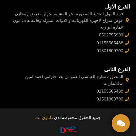
e
r
p
o
الفرع الاول
p
k
-
فرع المول الجديد المنصوره اخر المشايه بجوار معرض ومخازن
f
عوض سراج لاجهزه الكهربائيه والادوات المنزله وقاعه هاف مون
عماره ابو ريه
0502755999
01155565488
01501809700
الفرع الثانى
المنصوره شارع العباسى العمومى بعد حلواني احمد امين
ب3عمارات
01155565488
01501809700
جميع الحقوق محفوظة لدي
دلتاوي نت